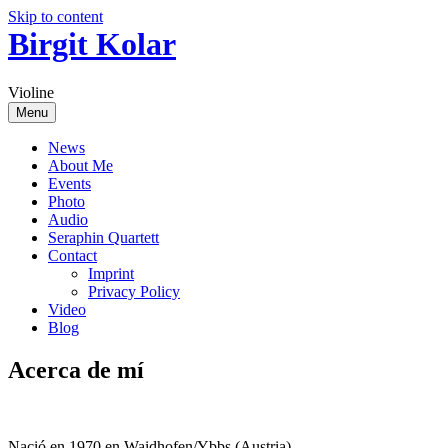
Skip to content
Birgit Kolar
Violine
Menu
News
About Me
Events
Photo
Audio
Seraphin Quartett
Contact
Imprint
Privacy Policy
Video
Blog
Acerca de mí
Nació en 1970 en Waidhofen/Ybbs (Austria),