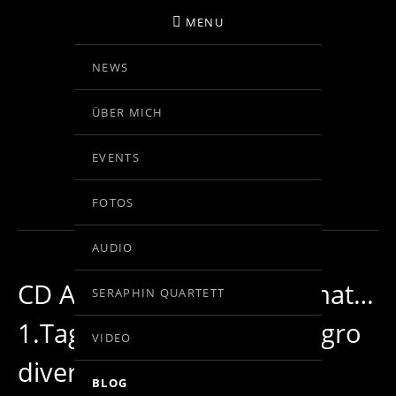
MENU
NEWS
BIRGIT KOLAR
ÜBER MICH
VIOLINE
EVENTS
BLOG
FOTOS
AUDIO
CD Aufnahme in der Heimat…
SERAPHIN QUARTETT
1.Tag: Introduzione – Allegro
VIDEO
divertissimo
BLOG