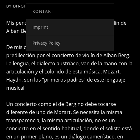
BY
BIRGIT KOLAR
ON
17. ABRIL 2015
KONTAKT
Mis pensamientos sobre el concierto para violín de
Imprint
Alban Berg…
Privacy Policy
De mis orígenes musicales surge también mi
predilección por el concierto de violín de Alban Berg.
La lengua, el dialecto austríaco, van de la mano con la
articulación y el colorido de esta música. Mozart,
Haydn, son los “primeros padres” de este lenguaje
musical.
Un concierto como el de Berg no debe tocarse
diferente de uno de Mozart. Se necesita la misma
transparencia, la misma articulación, no es un
concierto en el sentido habitual, donde el solista está
en un primer plano, es un diálogo camerístico, en