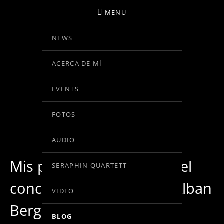
MENU
NEWS
BIRGIT KOLAR
ACERCA DE MÍ
VIOLINE
EVENTS
BLOG
FOTOS
AUDIO
Mis pensamientos sobre el
SERAPHIN QUARTETT
concierto para violín de Alban
VIDEO
Berg
BLOG