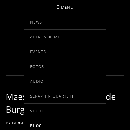
MENU
NEWS
BIRGIT KOLAR
ACERCA DE MÍ
VIOLINE
EVENTS
BLOG
FOTOS
AUDIO
Maestro Rafael Frühbeck de
SERAPHIN QUARTETT
Burgos
VIDEO
BY
BIRGIT KOLAR
ON
11. JUNIO 2014
BLOG