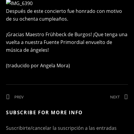
Después de este concierto fue honrado con motivo
de su ochenta cumpleaños.
¡Gracias Maestro Frühbeck de Burgos! ¡Que tenga una
vuelta a nuestra Fuente Primordial envuelto de
música de ángeles!
(traducido por Angela Mora)
Navegación de entradas
POST: GRABACIÓN EN MI PAIS… DÍA UNO: INTRODUZIONE – 
POST: 
PREV
NEXT
SUBSCRIBE FOR MORE INFO
Suscribirte/cancelar la suscripción a las entradas