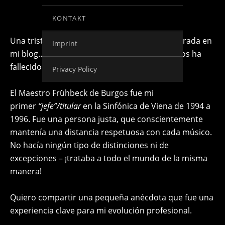
KONTAKT
Una triste noticia me dispone a dejar esta entrada en
Imprint
mi blog… El Maestro Rafael Frühbeck de Burgos ha
fallecido esta mañana.
Privacy Policy
El Maestro Frühbeck de Burgos fue mi
primer
“jefe”/titular
en la Sinfónica de Viena de 1994 a
1996. Fue una persona justa, que conscientemente
mantenía una distancia respetuosa con cada músico.
No hacía ningún tipo de distinciones ni de
excepciones – ¡trataba a todo el mundo de la misma
manera!
Quiero compartir una pequeña anécdota que fue una
experiencia clave para mi evolución profesional.