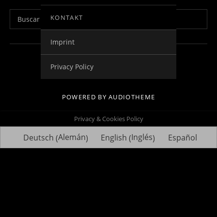
Buscar:
KONTAKT
Imprint
Social Media Profiles
Impressum
Kontakt
Datenschutzerklä
Privacy Policy
POWERED BY
AUDIOTHEME
Privacy & Cookies Policy
Alemán
Inglés
Deutsch
English
Español
(
)
(
)