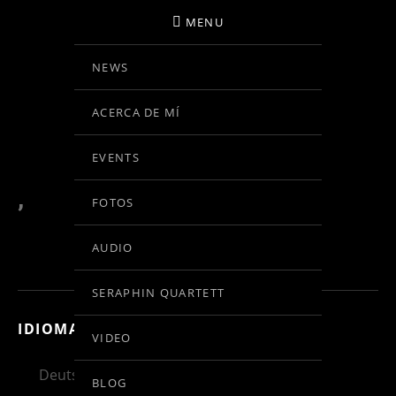
MENU
NEWS
BIRGIT KOLAR
ACERCA DE MÍ
VIOLINE
EVENTS
,
FOTOS
AUDIO
SERAPHIN QUARTETT
IDIOMA:
VIDEO
Deutsch
English
Español
BLOG