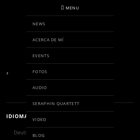
MENU
NEWS
BIRGIT KOLAR
ACERCA DE MÍ
VIOLINE
EVENTS
,
FOTOS
AUDIO
SERAPHIN QUARTETT
IDIOMA:
VIDEO
Deutsch
English
Español
BLOG