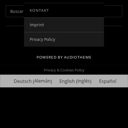
Buscar:
KONTAKT
Imprint
Social Media Profiles
Impressum
Kontakt
Datenschutzerklä
Privacy Policy
POWERED BY
AUDIOTHEME
Privacy & Cookies Policy
Alemán
Inglés
Deutsch
English
Español
(
)
(
)