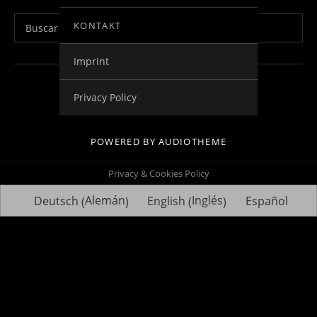
Buscar:
KONTAKT
Imprint
Social Media Profiles
Impressum
Kontakt
Datenschutzerklä
Privacy Policy
POWERED BY
AUDIOTHEME
Privacy & Cookies Policy
Alemán
Inglés
Deutsch
English
Español
(
)
(
)