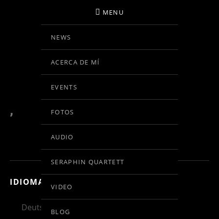
MENU
NEWS
BIRGIT KOLAR
ACERCA DE MÍ
VIOLINE
EVENTS
,
FOTOS
AUDIO
SERAPHIN QUARTETT
IDIOMA:
VIDEO
Deutsch
English
Español
BLOG