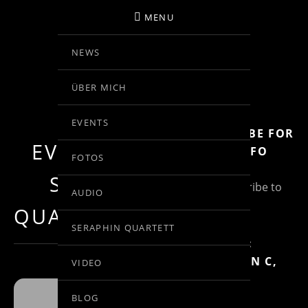
MENU
NEWS
BIRGIT KOLAR
ÜBER MICH
VIOLINE
EVENTS
SUBSCRIBE FOR
EVENT TYPE :
MORE INFO
FOTOS
SERAPHIN
(Un)Subscribe to
AUDIO
Posts
QUARTETT WIEN
SERAPHIN QUARTETT
MOZART:
RONDO IN C,
VIDEO
KV 373
BLOG