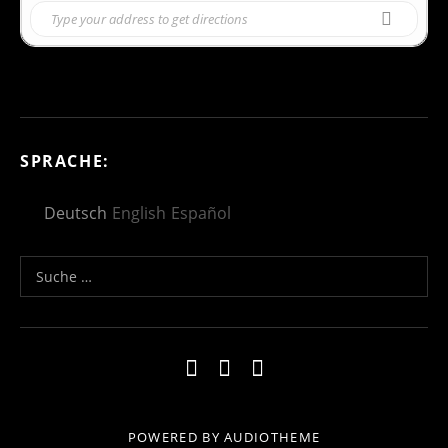
Carlos Domínguez-Nieto, director
Orquesta de Córdoba
SPRACHE:
Deutsch
English
Español
Suche nach:
Social Media Profiles
Impressum
Kontakt
Datenschutzerklä
POWERED BY
AUDIOTHEME