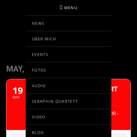
MENU
NEWS
BIRGIT KOLAR
ÜBER MICH
VIOLINE
EVENTS
MAY, 2023
FOTOS
AUDIO
19
ALBAN BERG VIOLINKONZERT
"DEM ANDENKEN EINES
MAY
SERAPHIN QUARTETT
ENGELS"
CARLOS DOMÍNGUEZ-NIETO, DIRECTOR -
VIDEO
ORQUESTA DE CÓRDOBA
BLOG