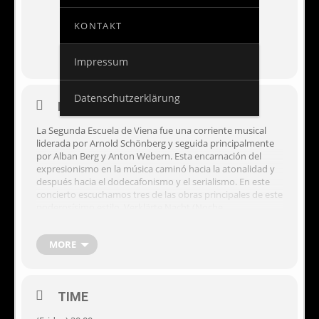
KONTAKT
Impressum
Datenschutzerklärung
EVENT DETAILS
La Segunda Escuela de Viena fue una corriente musical
liderada por Arnold Schönberg y seguida principalmente
por Alban Berg y Anton Webern. Esta encarnación del
expresionismo en la música caminó hacia la atonalidad y
después hacia el dodecafonismo y el serialismo. En este
concierto escuchamos tres de las obras principales de este
poderosísimo estilo. Verklärte Nacht (Noche
Transfigurada) es un complejo poema sinfónico de
Schönberg para orquesta de cuerdas que recoge la
MORE
celebración de la nueva vida y una visión compasiva sobre
el universo. Alban Berg dedicó su Concierto para violín A la
memoria de un ángel a Manón, hija de Alma Mahler,
plasmando en la partitura en primer lugar la personalidad
TIME
de la joven chica fallecida y luego el sufrimiento, muerte y
transfiguración. Passacaglia de Webern, su primera obra,