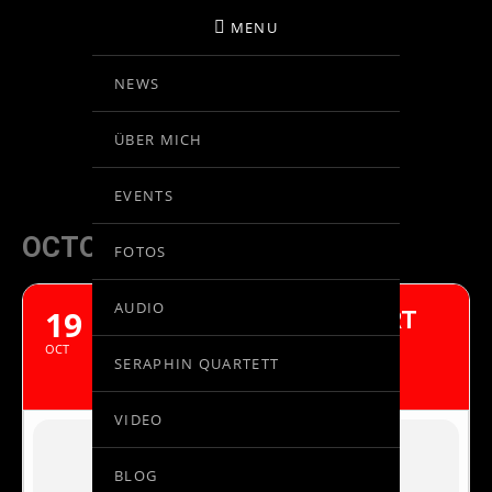
MENU
NEWS
BIRGIT KOLAR
ÜBER MICH
VIOLINE
EVENTS
OCTOBER, 2017
FOTOS
AUDIO
19
BEETHOVEN VIOLINKONZERT
ORCHESTER DES LANDESTHEATERS
OCT
SERAPHIN QUARTETT
SCHLESWIG HOLSTEIN
VIDEO
BLOG