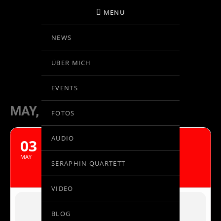
MENU
NEWS
BIRGIT KOLAR
ÜBER MICH
VIOLINE
EVENTS
MAY, 2021
FOTOS
AUDIO
03
BELA BARTOK: VIOLIN
CONCERTO NO.1
MAY
SERAPHIN QUARTETT
HANS GRAF - EUSKADIKO ORKESTRA
VIDEO
BLOG