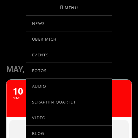
MENU
NEWS
BIRGIT KOLAR
ÜBER MICH
VIOLINE
EVENTS
MAY, 2021
FOTOS
AUDIO
10
BELA BARTOK:
VIOLINKONZERT NR.1
MAY
SERAPHIN QUARTETT
HANS GRAF - EUSKADIKO ORKESTRA
VIDEO
BLOG