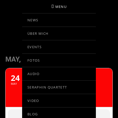
MENU
NEWS
BIRGIT KOLAR
ÜBER MICH
VIOLINE
EVENTS
MAY, 2017
FOTOS
AUDIO
24
RECITAL BIRGIT KOLAR,
VIOLINE - MALCOLM
MAY
SERAPHIN QUARTETT
MARTINEAU, KLAVIER
FUNDACIÓN MARCH, MADRID
VIDEO
BLOG