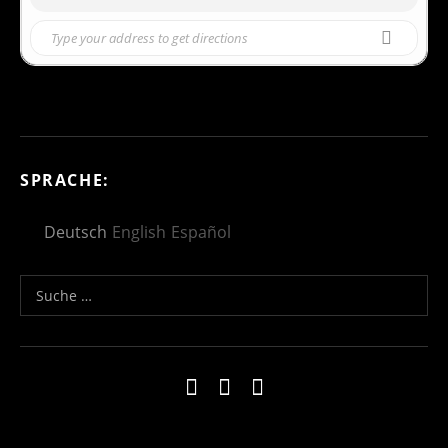
sábado
23
ENERO 2021
LA PASTORAL DE BEETHOVEN
Palau de la Música Catalana
18:30h
COMPRA ENTRADAS
SPRACHE:
Deutsch
English
Español
Suche nach:
Social Media Profiles
Impressum
Kontakt
Datenschutzerklä