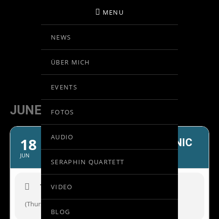
MENU
NEWS
BIRGIT KOLAR
ÜBER MICH
VIOLINE
EVENTS
JUNE, 2015
FOTOS
AUDIO
18
COPENHAGEN PHILHARMONIC
JUN
SERAPHIN QUARTETT
TIME
VIDEO
(Thursday) 21:00
BLOG