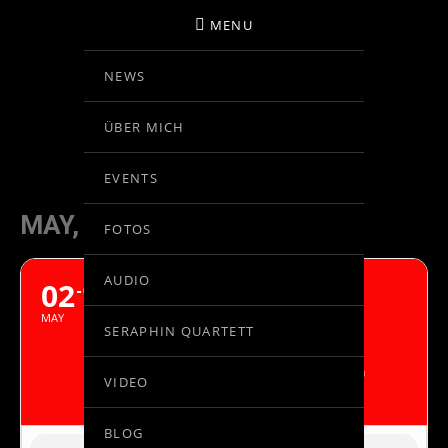
MENU
NEWS
BIRGIT KOLAR
ÜBER MICH
VIOLINE
EVENTS
MAY, 2024
FOTOS
AUDIO
02
[:EN]KONZERTTOUR
04
ANDALUSIEN
MAY
SERAPHIN QUARTETT
TOLDRÀ/LEÓN-DVORAK[:]
DIE STREICHER DES OCG, LEITUNG
VIDEO
UND SOLISTIN. BIRGIT KOLAR
BLOG