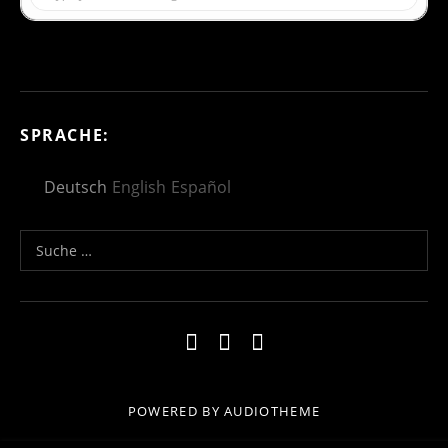
SPRACHE:
Deutsch
English
Español
Suche nach:
Social Media Profiles
Impressum
Kontakt
Datenschutzerklä
POWERED BY
AUDIOTHEME