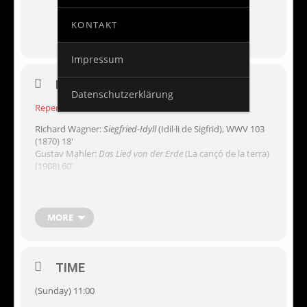
KONTAKT
Impressum
EVENT DETAILS
Datenschutzerklärung
Repertori
Richard Wagner:
Siegfried-Idyll
(Idil·li de Sigfrid), WWV 103
(1870) 18′
Gustav Mahler:
Das Lied von der Erde
(La cançó de la terra)
(1908) 60′
Fitxa artística
Orquestra Simfònica de Barcelona i Nacional de Catalunya
MORE
(OBC)
Michael Schade, tenor
José Antonio López, baríton
Matthias Pintscher, direcció
TIME
(Sunday) 11:00