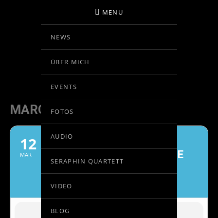
MENU
NEWS
BIRGIT KOLAR
ÜBER MICH
VIOLINE
EVENTS
MARCH, 2021
FOTOS
AUDIO
12
GASTKONZERTMEISTER
ORQUESTA FILARMÓNICA DE
MAR
SERAPHIN QUARTETT
GRAN CANARIA
KAREL MARK CHICHON, DIRIGENT
VIDEO
BLOG