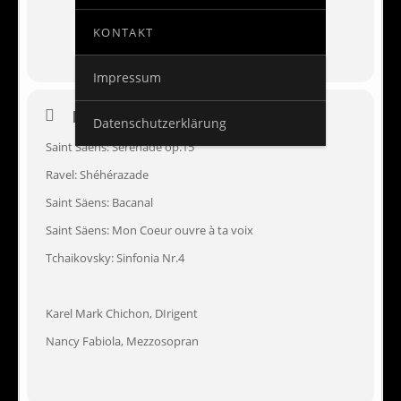
KONTAKT
Impressum
EVENT DETAILS
Datenschutzerklärung
Saint Säens: Serenade op.15
Ravel: Shéhérazade
Saint Säens: Bacanal
Saint Säens: Mon Coeur ouvre à ta voix
Tchaikovsky: Sinfonia Nr.4
Karel Mark Chichon, DIrigent
Nancy Fabiola, Mezzosopran