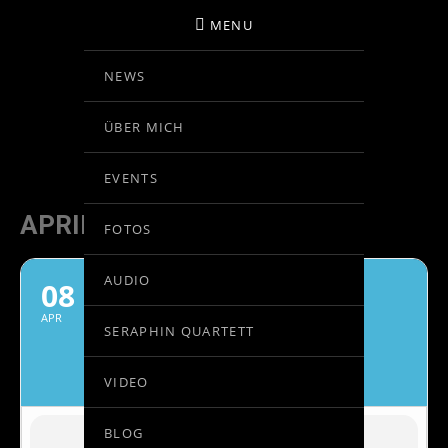
MENU
NEWS
BIRGIT KOLAR
ÜBER MICH
VIOLINE
EVENTS
APRIL, 2022
FOTOS
AUDIO
08
GASTKONZERTMEISTER
ORQUESTA SINFÓNICA DE
APR
SERAPHIN QUARTETT
TENERIFE
VICTOR PABLO PÉREZ, DIRIGENT
VIDEO
BLOG