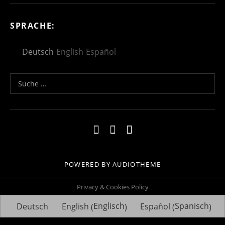
SPRACHE:
Deutsch
English
Español
Suche nach:
Social Media Profiles
Impressum
Kontakt
Datenschutzerklä
POWERED BY
AUDIOTHEME
Privacy & Cookies Policy
Englisch
Spanisch
Deutsch
English
Español
(
)
(
)