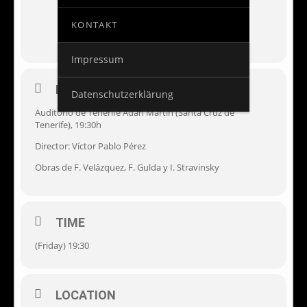
KONTAKT
Impressum
EVENT DETAILS
Datenschutzerklärung
Auditorio de Tenerife Adán Martín (Santa Cruz de
Tenerife), 19:30h
Director: Víctor Pablo Pérez
Obras de F. Velázquez, F. Gulda y I. Stravinsky
TIME
(Friday) 19:30
LOCATION