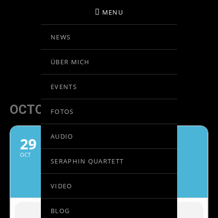
MENU
NEWS
BIRGIT KOLAR
ÜBER MICH
VIOLINE
EVENTS
OCTOBER, 2021
FOTOS
AUDIO
29
GASTKONZERTMEISTER
ORQUESTA SINFÓNICA DE
OCT
SERAPHIN QUARTETT
TENERIFE
VICTOR PABLO PÉREZ, DIRIGENT
VIDEO
BLOG