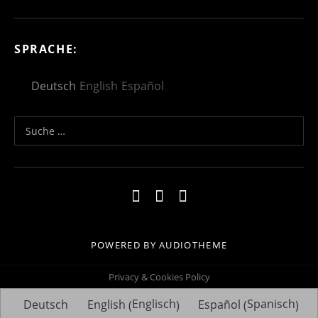
SPRACHE:
Deutsch
English
Español
Suche nach:
Social Media Profiles
Impressum
Kontakt
Datenschutzerklä
POWERED BY
AUDIOTHEME
Privacy & Cookies Policy
Englisch
Spanisch
Deutsch
English
Español
(
)
(
)