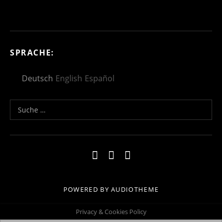
SPRACHE:
Deutsch
English
Español
Suche nach:
Social Media Profiles
Impressum
Kontakt
Datenschutzerklä
POWERED BY
AUDIOTHEME
Privacy & Cookies Policy