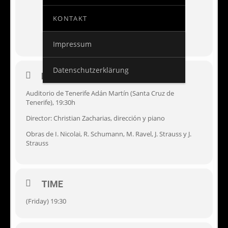
KONTAKT
Impressum
Datenschutzerklärung
EVENT DETAILS
Auditorio de Tenerife Adán Martín (Santa Cruz de
Tenerife), 19:30h
Director: Christian Zacharias, dirección y piano
Obras de I. Nicolai, R. Schumann, M. Ravel, J. Strauss y J.
Strauss
TIME
(Friday) 19:30