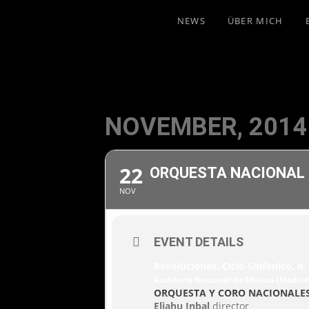
NEWS
ÜBER MICH
NOVEMBER, 2014
22
ORQUESTA NACIONAL 
NOV
EVENT DETAILS
Revoluciones. Ciclo Sinfónico, n.
Auditorio Nacional de Música (Madrid)
ORQUESTA Y CORO NACIONALES
Eliahu Inbal
director