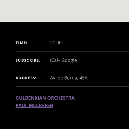
GIG DETAILS
21:00
TIME
iCal
Google
SUBSCRIBE
ADDRESS
GULBENKIAN ORCHESTRA
PAUL MCCREESH
(conductor)
Richard Strauss
Metamorphosen