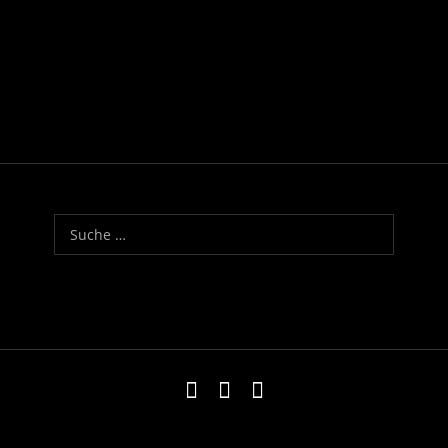
Ludwig van Beethoven
Sinfonia nº 3, em Mi bemol maior, op. 55,
Heroica
Suche nach:
Impressum
Kontakt
Datenschutzerklä