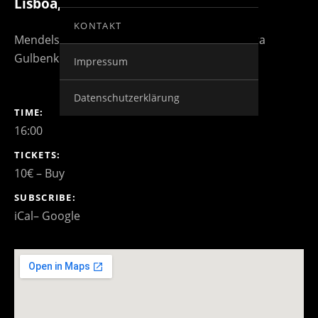
Lisboa
,
Portugal
KONTAKT
Mendelssohn Violinkonzert mit dem Orquestra
Gulbenkian unter Pedro Neves in Lissabon
Impressum
Datenschutzerklärung
GIG DETAILS
TIME
16:00
TICKETS
10€
–
Buy
SUBSCRIBE
iCal
Google