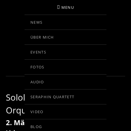
MENU
NEWS
BIRGIT KOLAR
ÜBER MICH
VIOLINE
EVENTS
IN BEARBEITUNG
FOTOS
AUDIO
Solokonzert mit dem
SERAPHIN QUARTETT
Orquestra Gulbenkian
VIDEO
2. März 2014
BLOG