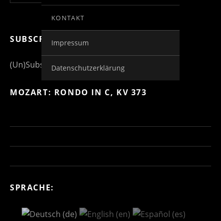
KONTAKT
SUBSCRIBE FOR MORE INFO
Impressum
(Un)Subscribe to Posts
Datenschutzerklärung
MOZART: RONDO IN C, KV 373
SPRACHE: