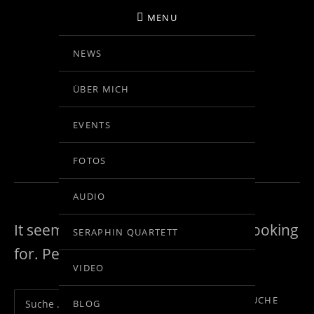
MENU
NEWS
BIRGIT KOLAR
ÜBER MICH
VIOLINE
EVENTS
NOTHING FOUND
FOTOS
AUDIO
It seems we can’t find what you’re looking
SERAPHIN QUARTETT
for. Perhaps searching can help.
VIDEO
Suche nach:
BLOG