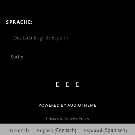
SPRACHE:
Deutsch
English
Español
Suche nach:
Social Media Profiles
Impressum
Kontakt
Datenschutzerklä
POWERED BY
AUDIOTHEME
Privacy & Cookies Policy
Englisch
Spanisch
Deutsch
English
Español
(
)
(
)