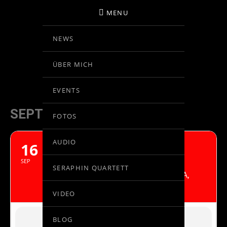
MENU
NEWS
BIRGIT KOLAR
ÜBER MICH
VIOLINE
EVENTS
SEPTEMBER, 2019
FOTOS
AUDIO
16
BELA BARTOK:
VIOLINKONZERT NR.1
SEP
SERAPHIN QUARTETT
NAGANO PHILHARMONIC ORCHESTRA,
GEORG MARK
VIDEO
BLOG